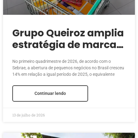
Grupo Queiroz amplia
estratégia de marcas
próprias para
No primeiro quadrimestre de 2026, de acordo com o
fortalecer atuação no
Sebrae, a abertura de pequenos negócios no Brasil cresceu
14% em relação a igual período de 2025, o equivalente
food service
Continuar lendo
13 de julho de 2026