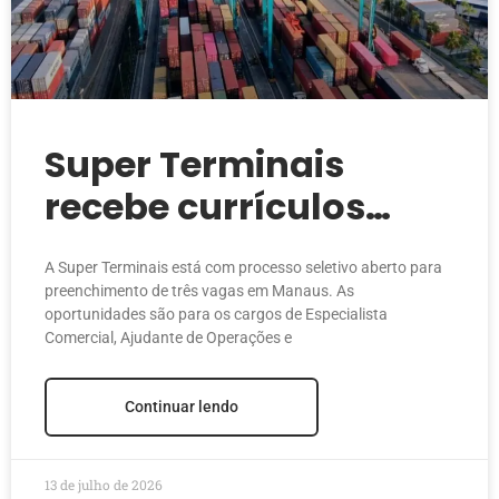
Super Terminais
recebe currículos
para vagas de
A Super Terminais está com processo seletivo aberto para
emprego em Manaus
preenchimento de três vagas em Manaus. As
oportunidades são para os cargos de Especialista
Comercial, Ajudante de Operações e
Continuar lendo
13 de julho de 2026