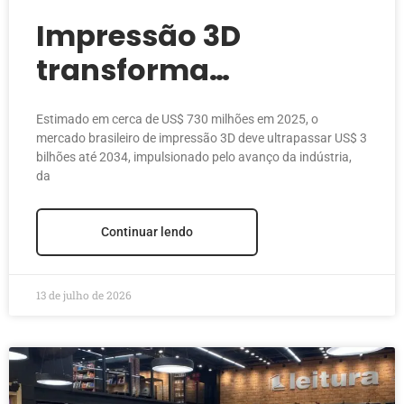
Impressão 3D
transforma
estudantes em jovens
Estimado em cerca de US$ 730 milhões em 2025, o
empreendedores em
mercado brasileiro de impressão 3D deve ultrapassar US$ 3
bilhões até 2034, impulsionado pelo avanço da indústria,
Manaus
da
Continuar lendo
13 de julho de 2026