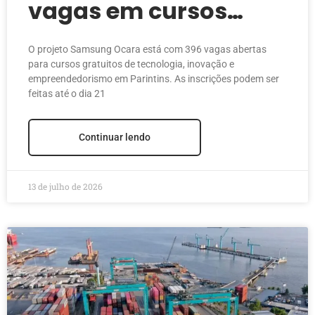
vagas em cursos
gratuitos de
O projeto Samsung Ocara está com 396 vagas abertas
tecnologia em
para cursos gratuitos de tecnologia, inovação e
empreendedorismo em Parintins. As inscrições podem ser
Parintins
feitas até o dia 21
Continuar lendo
13 de julho de 2026