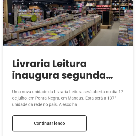
Livraria Leitura
inaugura segunda
unidade no
Uma nova unidade da Livraria Leitura será aberta no dia 17
Amazonas e chega ao
de julho, em Ponta Negra, em Manaus. Esta será a 137ª
unidade da rede no país. A escolha
Shopping Ponta
Negra
Continuar lendo