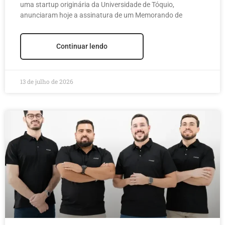
uma startup originária da Universidade de Tóquio,
humanoides
anunciaram hoje a assinatura de um Memorando de
Continuar lendo
13 de julho de 2026