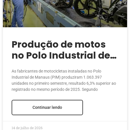
Produção de motos
no Polo Industrial de
Manaus ultrapassa 1
As fabricantes de motocicletas instaladas no Polo
milhão e alcança
Industrial de Manaus (PIM) produziram 1.063.397
unidades no primeiro semestre, resultado 6,3% superior ao
melhor resultado
registrado no mesmo período de 2025. Segundo
desde 2011
Continuar lendo
14 de julho de 2026