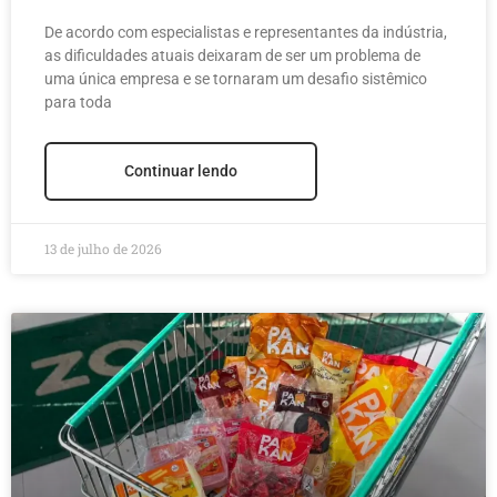
de suas maiores
De acordo com especialistas e representantes da indústria,
reestruturações
as dificuldades atuais deixaram de ser um problema de
uma única empresa e se tornaram um desafio sistêmico
para toda
Continuar lendo
13 de julho de 2026