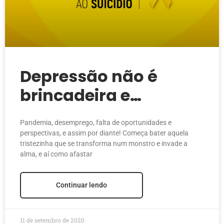
Depressão não é
brincadeira e
empresas levam a
Pandemia, desemprego, falta de oportunidades e
pior!
perspectivas, e assim por diante! Começa bater aquela
tristezinha que se transforma num monstro e invade a
alma, e aí como afastar
Continuar lendo
11 de setembro de 2020