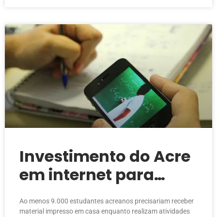
Investimento do Acre
em internet para
educação é
Ao menos 9.000 estudantes acreanos precisariam receber
considerado baixo
material impresso em casa enquanto realizam atividades