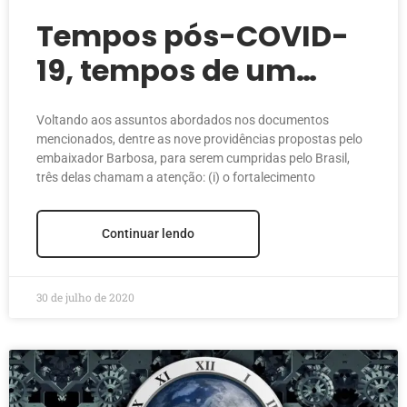
Tempos pós-COVID-
19, tempos de um
novo modelo
Voltando aos assuntos abordados nos documentos
econômico (Parte 2)
mencionados, dentre as nove providências propostas pelo
embaixador Barbosa, para serem cumpridas pelo Brasil,
três delas chamam a atenção: (i) o fortalecimento
Continuar lendo
30 de julho de 2020