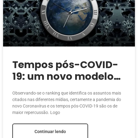
Tempos pós-COVID-
19: um novo modelo
econômico (Parte 1)
Observando-se o ranking que identifica os assuntos mais
citados nas diferentes mídias, certamente a pandemia do
novo Coronavírus e os tempos pós-COVID-19 são os de
maior repercussão. Logo
Continuar lendo