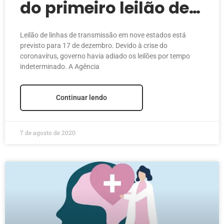
do primeiro leilão de
transmissão de 2020
Leilão de linhas de transmissão em nove estados está
previsto para 17 de dezembro. Devido à crise do
coronavírus, governo havia adiado os leilões por tempo
indeterminado. A Agência
Continuar lendo
7 de agosto de 2020