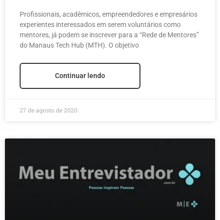
mentores do Manaus
Profissionais, acadêmicos, empreendedores e empresários
Tech Hub
experientes interessados em serem voluntários como
mentores, já podem se inscrever para a “Rede de Mentores”
do Manaus Tech Hub (MTH). O objetivo
Continuar lendo
27 de agosto de 2020