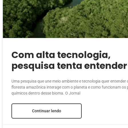
Com alta tecnologia,
pesquisa tenta entender
‘segredos’ da Amazônia
Uma pesquisa que une meio ambiente e tecnologia quer entender
floresta amazônica interage com o planeta e como funcionam os
químicos dentro desse bioma. O Jornal
Continuar lendo