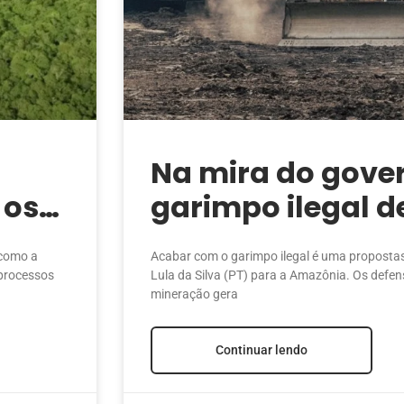
Na mira do gover
 os
garimpo ilegal d
de pobreza na A
 como a
Acabar com o garimpo ilegal é uma propostas 
 processos
Lula da Silva (PT) para a Amazônia. Os defen
mineração gera
Continuar lendo