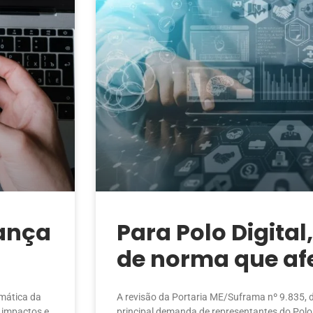
lança
Para Polo Digita
de norma que afe
prioridade em 20
rmática da
A revisão da Portaria ME/Suframa nº 9.835, 
 impactos e
principal demanda de representantes do Polo