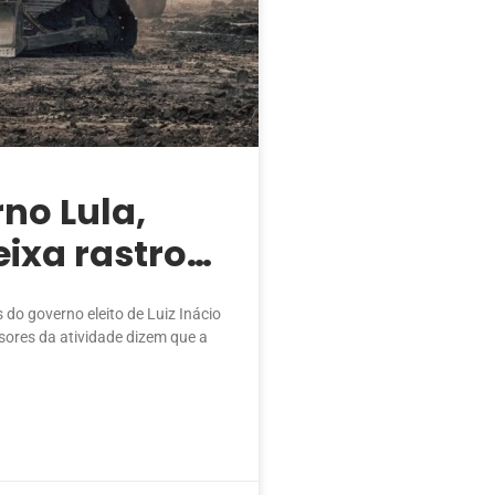
no Lula,
eixa rastro
mazônia
do governo eleito de Luiz Inácio
sores da atividade dizem que a