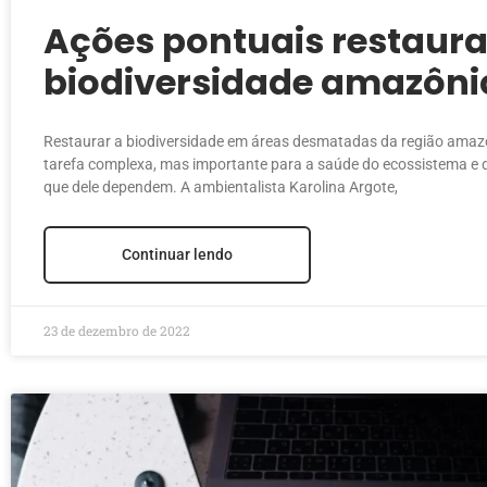
Ações pontuais restaur
biodiversidade amazôni
diz estudo
Restaurar a biodiversidade em áreas desmatadas da região amaz
tarefa complexa, mas importante para a saúde do ecossistema e
que dele dependem. A ambientalista Karolina Argote,
Continuar lendo
23 de dezembro de 2022