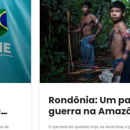
Rondônia: Um p
a
guerra na Amaz
as de
O que está em questão hoje, na Amazônia, e 