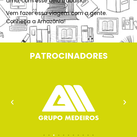
ama, com esse belo trabalho!
Vem fazer essa viagem com a gente.
Conheça a Amazônia!
PATROCINADORES