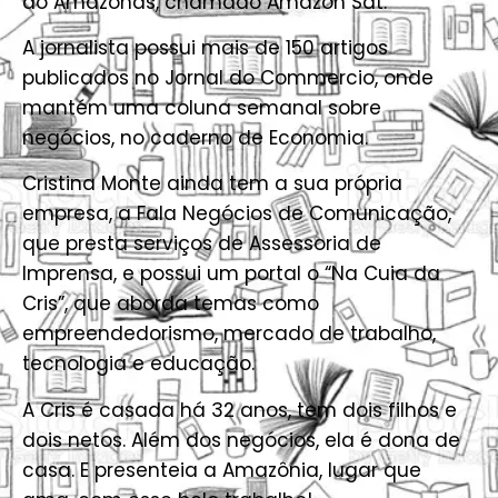
do Amazonas, chamado Amazon Sat.
A jornalista possui mais de 150 artigos
publicados no Jornal do Commercio, onde
mantém uma coluna semanal sobre
negócios, no caderno de Economia.
Cristina Monte ainda tem a sua própria
empresa, a Fala Negócios de Comunicação,
que presta serviços de Assessoria de
Imprensa, e possui um portal o “Na Cuia da
Cris”, que aborda temas como
empreendedorismo, mercado de trabalho,
tecnologia e educação.
A Cris é casada há 32 anos, tem dois filhos e
dois netos. Além dos negócios, ela é dona de
casa. E presenteia a Amazônia, lugar que