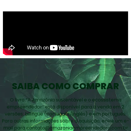
DEPOIMENTOS
SAIBA COMO COMPRAR
O livro “A Amazônia sustentável e o ecossistema
empreendedor” está disponível para a venda em 2
versões: bilíngue (português/inglês) e em português.
Para outras informações sobre a aquisição, envie um e-
mail para contato@amazoniaempreendedora.com.br