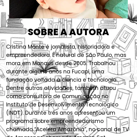
SOBRE A AUTORA
Cristina Monte é jornalista, historiadora e
empreendedora. É natural de São Paulo, mas
mora em Manaus desde 2005. Trabalhou
durante alguns anos na Fucapi, uma
fundação voltada à ciência e tecnologia.
Dentre outras atividades, também atuou
como consultora de Comunicação no
Instituto de Desenvolvimento Tecnológico
(INDT). Durante três anos apresentou um
programa sobre empreendedorismo
chamado “Acelera Amazônia”, no canal de TV