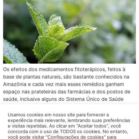
Os efeitos dos medicamentos fitoterápicos, feitos à
base de plantas naturais, são bastante conhecidos na
Amazônia e cada vez mais esses remédios ganham
espaço nas prateleiras das farmácias e dos postos de
saúde, inclusive alguns do Sistema Único de Saúde
(SUS) já disponibilizam esses produtos aos pacientes.
Os fitoterápicos podem ser usados para tratar vários
Usamos cookies em nosso site para fornecer a
experiência mais relevante, lembrando suas preferências
[…]
e visitas repetidas. Ao clicar em “Aceitar todos”, você
concorda com o uso de TODOS os cookies. No entanto,
←
anterior
você pode visitar "Configurações de cookies" para