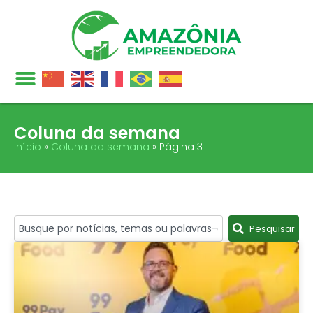
Coluna da semana
Início
»
Coluna da semana
»
Página 3
Pesquisar