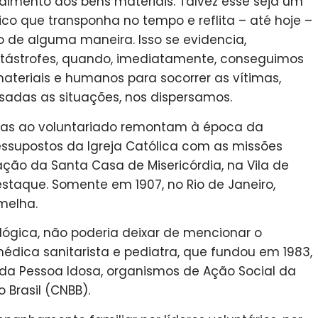
dimento dos bens materiais. Talvez esse seja um
ico que transponha no tempo e reflita – até hoje –
 de alguma maneira. Isso se evidencia,
atástrofes, quando, imediatamente, conseguimos
materiais e humanos para socorrer as vítimas,
adas as situações, nos dispersamos.
ativas ao voluntariado remontam à época da
essupostos da Igreja Católica com as missões
ação da Santa Casa de Misericórdia, na Vila de
staque. Somente em 1907, no Rio de Janeiro,
melha.
ógica, não poderia deixar de mencionar o
 médica sanitarista e pediatra, que fundou em 1983,
l da Pessoa Idosa, organismos de Ação Social da
 Brasil (CNBB).