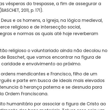
as vésperas do trespasse, a fim de assegurar a
SCHET, 2011, p. 171).
Deus e os homens, a Igreja, na lógica medieval,
rce religioso e de intersecção social,
gras e normas as quais até hoje reverberam
ão religioso o voluntariado ainda não decolou no
a de Baschet, que vamos encontrar na figura de
a caridade e envolvimento ao próximo.
as ordens mendicantes e Francisco, filho de um
rguês e parte em busca de ideais mais elevados
 Renuncia à herança paterna e se desnuda para
o da Ordem Franciscana.
ito humanitário por associar a figura de Cristo ao