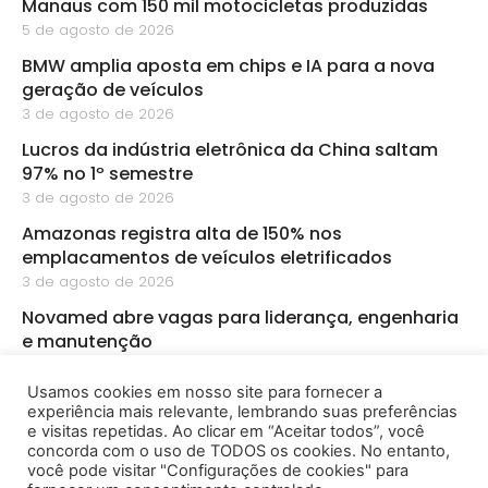
Manaus com 150 mil motocicletas produzidas
5 de agosto de 2026
BMW amplia aposta em chips e IA para a nova
geração de veículos
3 de agosto de 2026
Lucros da indústria eletrônica da China saltam
97% no 1º semestre
3 de agosto de 2026
Amazonas registra alta de 150% nos
emplacamentos de veículos eletrificados
3 de agosto de 2026
Novamed abre vagas para liderança, engenharia
e manutenção
3 de agosto de 2026
Usamos cookies em nosso site para fornecer a
PMZ abre sete vagas de emprego para diferentes
experiência mais relevante, lembrando suas preferências
áreas em Manaus
e visitas repetidas. Ao clicar em “Aceitar todos”, você
3 de agosto de 2026
concorda com o uso de TODOS os cookies. No entanto,
você pode visitar "Configurações de cookies" para