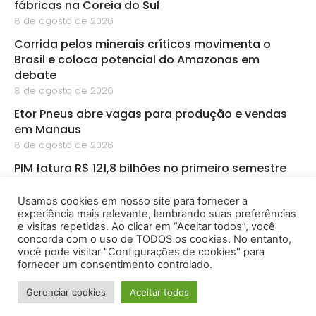
fábricas na Coreia do Sul
8 de agosto de 2026
Corrida pelos minerais críticos movimenta o
Brasil e coloca potencial do Amazonas em
debate
8 de agosto de 2026
Etor Pneus abre vagas para produção e vendas
em Manaus
8 de agosto de 2026
PIM fatura R$ 121,8 bilhões no primeiro semestre
8 de agosto de 2026
Usamos cookies em nosso site para fornecer a
CBA abre inscrições para startups de
experiência mais relevante, lembrando suas preferências
bioeconomia na Amazônia
e visitas repetidas. Ao clicar em “Aceitar todos”, você
8 de agosto de 2026
concorda com o uso de TODOS os cookies. No entanto,
você pode visitar "Configurações de cookies" para
fornecer um consentimento controlado.
2026 - Amazônia Empreendedora - Todos os Direitos
Gerenciar cookies
Aceitar todos
Reservados