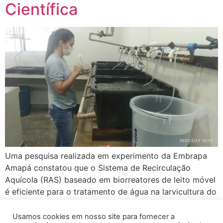
Científica
Uma pesquisa realizada em experimento da Embrapa
Amapá constatou que o Sistema de Recirculação
Aquícola (RAS) baseado em biorreatores de leito móvel
é eficiente para o tratamento de água na larvicultura do
camarão-da-amazônia, devido possibilitar maior
crescimento bacteriano e degradação de compostos
Usamos cookies em nosso site para fornecer a