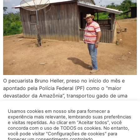
O pecuarista Bruno Heller, preso no início do mês e
apontado pela Polícia Federal (PF) como o “maior
devastador da Amazônia”, transportou gado de uma
fazenda da família multada por violações ambientais
para outras duas sem autuações, em 2021 e 2022. No
Usamos cookies em nosso site para fornecer a
experiência mais relevante, lembrando suas preferências
mesmo período, as propriedades venderam animais
e visitas repetidas. Ao clicar em “Aceitar todos”, você
para um frigorífico fornecedor do Carrefour. Essa
concorda com o uso de TODOS os cookies. No entanto,
triangulação é […]
você pode visitar "Configurações de cookies" para
fornecer um consentimento controlado.