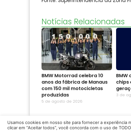
Fonte: Superintendência da Zona 
Notícias Relacionadas
BMW Motorrad celebra 10
BMW a
anos da fábrica de Manaus
chips 
com 150 mil motocicletas
geraç
produzidas
3 de a
5 de agosto de 2026
Usamos cookies em nosso site para fornecer a experiência ma
clicar em “Aceitar todos”, você concorda com o uso de TODO