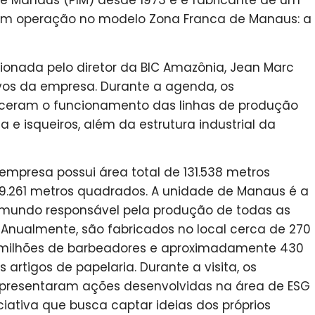
 de Manaus (PIM) desde 1973 e é fabricante de um
 em operação no modelo Zona Franca de Manaus: a
cionada pelo diretor da BIC Amazônia, Jean Marc
s da empresa. Durante a agenda, os
ceram o funcionamento das linhas de produção
 e isqueiros, além da estrutura industrial da
 empresa possui área total de 131.538 metros
9.261 metros quadrados. A unidade de Manaus é a
o mundo responsável pela produção de todas as
Anualmente, são fabricados no local cerca de 270
0 milhões de barbeadores e aproximadamente 430
artigos de papelaria. Durante a visita, os
resentaram ações desenvolvidas na área de ESG
iciativa que busca captar ideias dos próprios