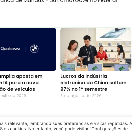
Franca de Manaus – Suframa/Governo Federal
mplia aposta em
Lucros da indústria
e IA para a nova
eletrônica da China saltam
ão de veículos
97% no 1º semestre
gosto de 2026
3 de agosto de 2026
is relevante, lembrando suas preferências e visitas repetidas. 
S os cookies. No entanto, você pode visitar "Configurações de