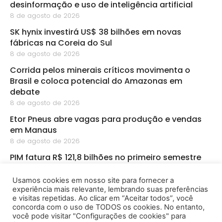
desinformação e uso de inteligência artificial
8 de agosto de 2026
SK hynix investirá US$ 38 bilhões em novas
fábricas na Coreia do Sul
8 de agosto de 2026
Corrida pelos minerais críticos movimenta o
Brasil e coloca potencial do Amazonas em
debate
8 de agosto de 2026
Etor Pneus abre vagas para produção e vendas
em Manaus
8 de agosto de 2026
PIM fatura R$ 121,8 bilhões no primeiro semestre
8 de agosto de 2026
Usamos cookies em nosso site para fornecer a
CBA abre inscrições para startups de
experiência mais relevante, lembrando suas preferências
bioeconomia na Amazônia
e visitas repetidas. Ao clicar em “Aceitar todos”, você
8 de agosto de 2026
concorda com o uso de TODOS os cookies. No entanto,
você pode visitar "Configurações de cookies" para