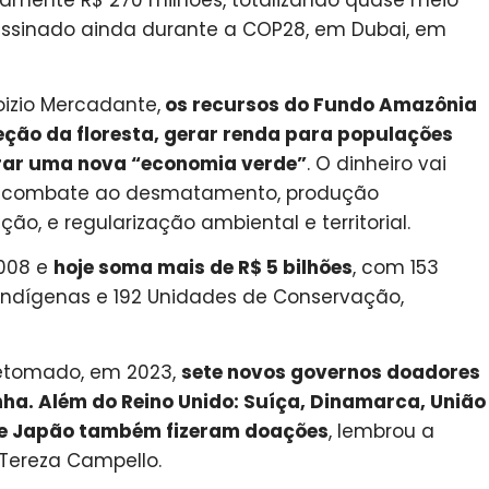
amente R$ 270 milhões, totalizando quase meio
 assinado ainda durante a COP28, em Dubai, em
oizio Mercadante,
os recursos do Fundo Amazônia
eção da floresta, gerar renda para populações
erar uma nova “economia verde”
. O dinheiro vai
e combate ao desmatamento, produção
ão, e regularização ambiental e territorial.
2008 e
hoje soma mais de R$ 5 bilhões
, com 153
 Indígenas e 192 Unidades de Conservação,
retomado, em 2023,
sete novos governos doadores
ha. Além do Reino Unido: Suíça, Dinamarca, União
a e Japão também fizeram doações
, lembrou a
 Tereza Campello.