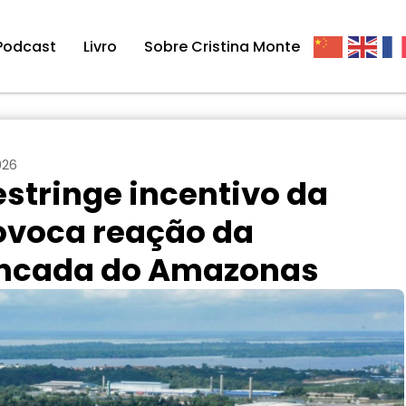
Podcast
Livro
Sobre Cristina Monte
026
estringe incentivo da
ovoca reação da
bancada do Amazonas