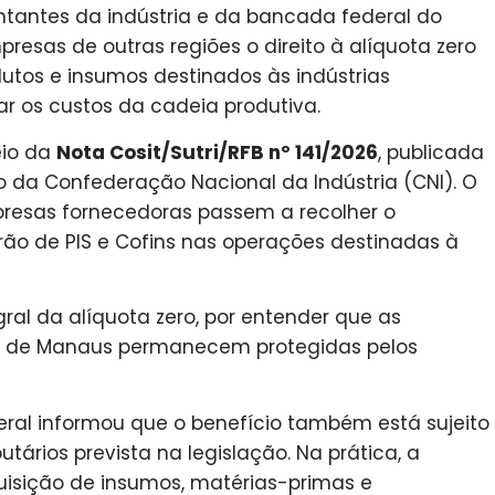
ntantes da indústria e da bancada federal do
esas de outras regiões o direito à alíquota zero
dutos e insumos destinados às indústrias
r os custos da cadeia produtiva.
eio da
Nota Cosit/Sutri/RFB nº 141/2026
, publicada
da Confederação Nacional da Indústria (CNI). O
esas fornecedoras passem a recolher o
rão de PIS e Cofins nas operações destinadas à
al da alíquota zero, por entender que as
a de Manaus permanecem protegidas pelos
eral informou que o benefício também está sujeito
utários prevista na legislação. Na prática, a
isição de insumos, matérias-primas e