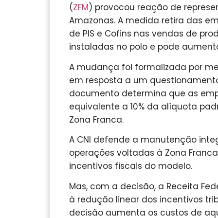
(
ZFM
) provocou reação de represe
Amazonas. A medida retira das empr
de PIS e Cofins nas vendas de pro
instaladas no polo e pode aumenta
A mudança foi formalizada por m
em resposta a um questionamento 
documento determina que as empr
equivalente a 10% da alíquota pad
Zona Franca.
A CNI defende a manutenção integr
operações voltadas à Zona Franc
incentivos fiscais do modelo.
Mas, com a decisão, a Receita Fed
à redução linear dos incentivos trib
decisão aumenta os custos de aqu