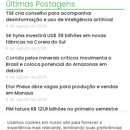
Últimas Postagens
TSE cria conselho para acompanhar
desinformação e uso de inteligência artificial
8 de agosto de 2026
SK hynix investirá US$ 38 bilhões em novas
fábricas na Coreia do Sul
8 de agosto de 2026
Corrida pelos minerais críticos movimenta o
Brasil e coloca potencial do Amazonas em
debate
8 de agosto de 2026
Etor Pneus abre vagas para produção e vendas
em Manaus
8 de agosto de 2026
PIM fatura R$ 121,8 bilhões no primeiro semestre
8 de agosto de 2026
Usamos cookies em nosso site para fornecer a
CBA abre inscrições para startups de
experiência mais relevante, lembrando suas preferências