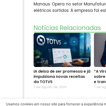
Manaus. Opera no setor Manufatu
elétricos sortidos. A empresa foi e
Notícias Relacionadas
IA deixa de ser promessa e já
“A Vi
impulsiona novas receitas
sobre
da TOTVS
e tra
7 de agosto de 2026
7 de a
Usamos cookies em nosso site para fornecer a experiência ma