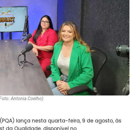
Foto: Antonia Coelho)
QA) lança nesta quarta-feira, 9 de agosto, às
ast da Qualidade, disponível no