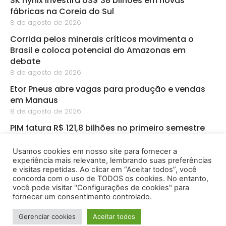
SK hynix investirá US$ 38 bilhões em novas
fábricas na Coreia do Sul
8 de agosto de 2026
Corrida pelos minerais críticos movimenta o
Brasil e coloca potencial do Amazonas em
debate
8 de agosto de 2026
Etor Pneus abre vagas para produção e vendas
em Manaus
8 de agosto de 2026
PIM fatura R$ 121,8 bilhões no primeiro semestre
8 de agosto de 2026
Usamos cookies em nosso site para fornecer a
CBA abre inscrições para startups de
experiência mais relevante, lembrando suas preferências
bioeconomia na Amazônia
e visitas repetidas. Ao clicar em “Aceitar todos”, você
8 de agosto de 2026
concorda com o uso de TODOS os cookies. No entanto,
você pode visitar "Configurações de cookies" para
fornecer um consentimento controlado.
2026 - Amazônia Empreendedora - Todos os Direitos
Gerenciar cookies
Aceitar todos
Reservados