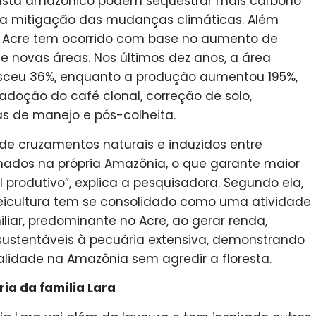
busta amazônico podem sequestrar mais carbono
 a mitigação das mudanças climáticas. Além
no Acre tem ocorrido com base no aumento de
e novas áreas. Nos últimos dez anos, a área
esceu 36%, enquanto a produção aumentou 195%,
adoção do café clonal, correção de solo,
as de manejo e pós-colheita.
de cruzamentos naturais e induzidos entre
ginados na própria Amazônia, o que garante maior
 produtivo”, explica a pesquisadora. Segundo ela,
eicultura tem se consolidado como uma atividade
iliar, predominante no Acre, ao gerar renda,
sustentáveis à pecuária extensiva, demonstrando
alidade na Amazônia sem agredir a floresta.
ria da família Lara