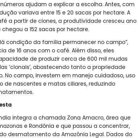
s números ajudam a explicar a escolha. Antes, com
dução variava entre 15 e 20 sacas por hectare. A
fé a partir de clones, a produtividade cresceu ano
a chegou a 152 sacas por hectare.
 dá condição da família permanecer no campo”,
ia de 16 anos com o café. Além disso, eles
apacidade de produzir cerca de 600 mil mudas
s ‘clonais’, abastecendo tanto a propriedade
ão. No campo, investem em manejo cuidadoso, uso
 de nascentes e matas ciliares, reduzindo
matamentos.
resta
lândia integra a chamada Zona Amacro, área que
Amazonas e Rondônia e que passou a concentrar,
va do desmatamento da Amazônia Legal. Dados do