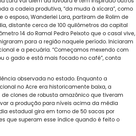
a Lara vai além da lavoura e tem inspirado outros
toda a cadeia produtiva, “da muda à xícara”, como
 e o esposo, Wanderlei Lara, partiram de Rolim de
a, distante cerca de 100 quilômetros da capital
lômetro 14 do Ramal Pedro Peixoto que o casal vive,
igraram para a região naquele período. Iniciaram
dicional e a pecuária. “Começamos mexendo com
rou o gado e está mais focado no café”, conta
cia observada no estado. Enquanto a
ional no Acre era historicamente baixa, a
 de clones de robusta amazônico que tiveram
var a produção para níveis acima da média
dia estadual gira em torno de 50 sacas por
res que superam esse índice quando é feito o