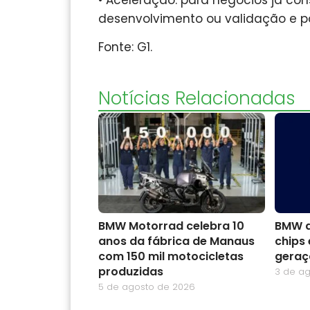
desenvolvimento ou validação e p
Fonte: G1.
Notícias Relacionadas
BMW Motorrad celebra 10
BMW a
anos da fábrica de Manaus
chips 
com 150 mil motocicletas
geraç
produzidas
3 de a
5 de agosto de 2026