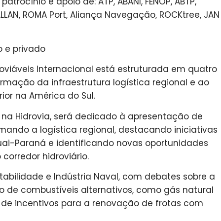
atrocínio e apoio de: ATP, ABANI, FENOP, ABTP,
ALLAN, ROMA Port, Aliança Navegação, ROCKtree, JAN
o e privado
oviáveis Internacional está estruturada em quatro
rmação da infraestrutura logística regional e ao
ior na América do Sul.
os na Hidrovia, será dedicado à apresentação de
ando a logística regional, destacando iniciativas
ai-Paraná e identificando novas oportunidades
corredor hidroviário.
abilidade e Indústria Naval, com debates sobre a
so de combustíveis alternativos, como gás natural
m de incentivos para a renovação de frotas com