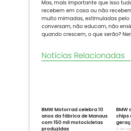
Mas, mais importante que isso tud
recebem em casa ou não recebem!
muito mimadas, estimuladas pelo 
conversam, não educam, não ensin
quando crescem, o que serão? Ne
Notícias Relacionadas
BMW Motorrad celebra 10
BMW a
anos da fábrica de Manaus
chips 
com 150 mil motocicletas
geraç
produzidas
3 de a