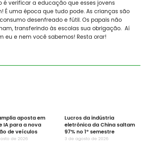
o é verificar a educação que esses jovens
 É uma época que tudo pode. As crianças são
consumo desenfreado e fútil. Os papais não
am, transferindo às escolas sua obrigação. Aí
m eu e nem você sabemos! Resta orar!
mplia aposta em
Lucros da indústria
e IA para a nova
eletrônica da China saltam
ão de veículos
97% no 1º semestre
gosto de 2026
3 de agosto de 2026