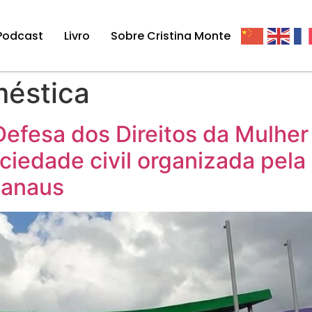
Podcast
Livro
Sobre Cristina Monte
méstica
efesa dos Direitos da Mulher
iedade civil organizada pela
Manaus