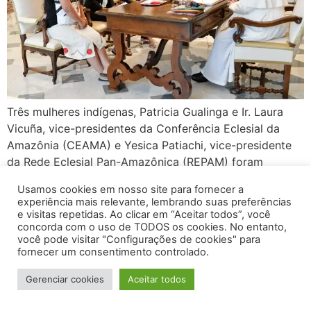
Três mulheres indígenas, Patricia Gualinga e Ir. Laura
Vicuña, vice-presidentes da Conferência Eclesial da
Amazônia (CEAMA) e Yesica Patiachi, vice-presidente
da Rede Eclesial Pan-Amazônica (REPAM) foram
recebidas em audiência pelo Papa Francisco, na manhã
Usamos cookies em nosso site para fornecer a
desta quinta-feira, 1º de junho. No início de março, as
experiência mais relevante, lembrando suas preferências
três indígenas amazônicas enviaram uma carta,
e visitas repetidas. Ao clicar em “Aceitar todos”, você
concorda com o uso de TODOS os cookies. No entanto,
entregue pessoalmente ao “vovô Francisco” […]
você pode visitar "Configurações de cookies" para
fornecer um consentimento controlado.
2026 - Amazônia Empreendedora - Todos os Direitos
Gerenciar cookies
Aceitar todos
Reservados