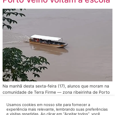
Na manhã desta sexta-feira (17), alunos que moram na
comunidade de Terra Firme — zona ribeirinha de Porto
Velho — voltaram a fazer um trajeto que não faziam há
mais de quatro anos: o cruzamento do Rio Madeira até
Usamos cookies em nosso site para fornecer a
experiência mais relevante, lembrando suas preferências
a escola. Eles ficaram todos esses anos sem frequentar
e visitas repetidas. Ao clicar em “Aceitar todos”, você