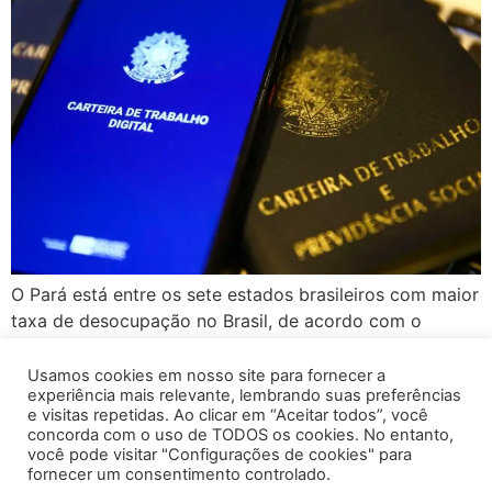
O Pará está entre os sete estados brasileiros com maior
taxa de desocupação no Brasil, de acordo com o
Instituto Brasileiro de Geografia e Estatística (IBGE). O
índice no estado é acima da média nacional. O estado
Usamos cookies em nosso site para fornecer a
experiência mais relevante, lembrando suas preferências
teve aumento do índice de trabalho informal: quase
e visitas repetidas. Ao clicar em “Aceitar todos”, você
60% dos trabalhadores não têm carteira assinada. Ou
concorda com o uso de TODOS os cookies. No entanto,
seja, estão […]
você pode visitar "Configurações de cookies" para
fornecer um consentimento controlado.