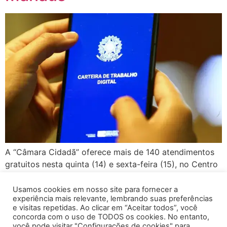
A “Câmara Cidadã” oferece mais de 140 atendimentos
gratuitos nesta quinta (14) e sexta-feira (15), no Centro
de Convivência Padre Pedro Vignola, bairro Cidade
Nova, Zona Norte de Manaus. Emissão de Carteira de
Usamos cookies em nosso site para fornecer a
experiência mais relevante, lembrando suas preferências
Trabalho Digital está entre os serviços ofertados. Os
e visitas repetidas. Ao clicar em “Aceitar todos”, você
atendimentos ocorrem das 8h às 16h. A programação
concorda com o uso de TODOS os cookies. No entanto,
noturna conta com aulas de zumba e treinamento […]
você pode visitar "Configurações de cookies" para