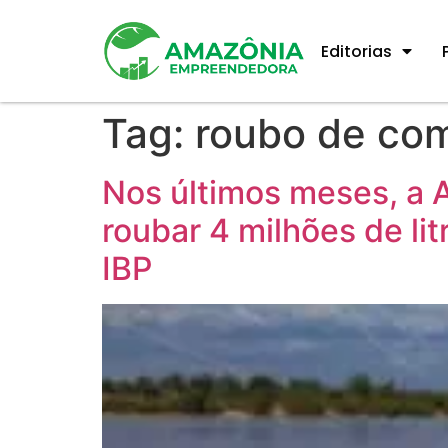
Editorias
Tag:
roubo de com
Nos últimos meses, a 
roubar 4 milhões de li
IBP