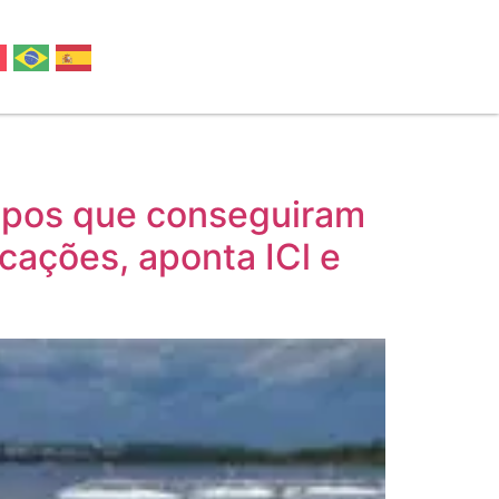
rupos que conseguiram
cações, aponta ICl e