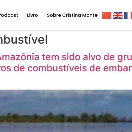
Podcast
Livro
Sobre Cristina Monte
bustível
Amazônia tem sido alvo de g
tros de combustíveis de embar