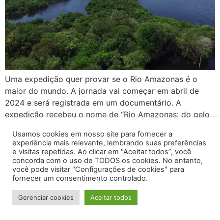
Uma expedição quer provar se o Rio Amazonas é o
maior do mundo. A jornada vai começar em abril de
2024 e será registrada em um documentário. A
expedição recebeu o nome de “Rio Amazonas: do gelo
ao mar” e foi motivada após descoberta de uma recém-
Usamos cookies em nosso site para fornecer a
nascente no Rio Mantaro, no Peru. Os organizadores da
experiência mais relevante, lembrando suas preferências
[…]
e visitas repetidas. Ao clicar em “Aceitar todos”, você
concorda com o uso de TODOS os cookies. No entanto,
você pode visitar "Configurações de cookies" para
2026 - Amazônia Empreendedora - Todos os Direitos
fornecer um consentimento controlado.
Reservados
Gerenciar cookies
Aceitar todos