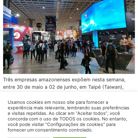
Três empresas amazonenses expõem nesta semana,
entre 30 de maio a 02 de junho, em Taipé (Taiwan),
suas soluções de tecnologia e de desenvolvimento de
negócios na InnoVEX, uma das maiores feiras para
Usamos cookies em nosso site para fornecer a
experiência mais relevante, lembrando suas preferências
startups – que acontece junto à Computex, a maior
e visitas repetidas. Ao clicar em “Aceitar todos”, você
feira de tecnologia da Ásia. A InnoVEX, melhor
concorda com o uso de TODOS os cookies. No entanto,
plataforma de rede para a […]
você pode visitar "Configurações de cookies" para
fornecer um consentimento controlado.