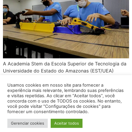
A Academia Stem da Escola Superior de Tecnologia da
Universidade do Estado do Amazonas (EST/UEA)
realiza, nos dias 30 e 31 de março, o Amazon Stem
Adventures (Asad). O evento, realizado pelo projeto de
Usamos cookies em nosso site para fornecer a
experiência mais relevante, lembrando suas preferências
pesquisa e desenvolvimento (P&D) Academia Stem da
e visitas repetidas. Ao clicar em “Aceitar todos”, você
UEA, foi criado para alunos do ensino médio com o
concorda com o uso de TODOS os cookies. No entanto,
objetivo de incentivar o […]
você pode visitar "Configurações de cookies" para
fornecer um consentimento controlado.
2026 - Amazônia Empreendedora - Todos os Direitos
Gerenciar cookies
Aceitar todos
Reservados