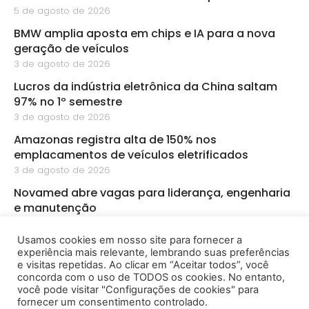
5 de agosto de 2026
BMW amplia aposta em chips e IA para a nova
geração de veículos
3 de agosto de 2026
Lucros da indústria eletrônica da China saltam
97% no 1º semestre
3 de agosto de 2026
Amazonas registra alta de 150% nos
emplacamentos de veículos eletrificados
3 de agosto de 2026
Novamed abre vagas para liderança, engenharia
e manutenção
3 de agosto de 2026
Usamos cookies em nosso site para fornecer a
PMZ abre sete vagas de emprego para diferentes
experiência mais relevante, lembrando suas preferências
áreas em Manaus
e visitas repetidas. Ao clicar em “Aceitar todos”, você
3 de agosto de 2026
concorda com o uso de TODOS os cookies. No entanto,
você pode visitar "Configurações de cookies" para
fornecer um consentimento controlado.