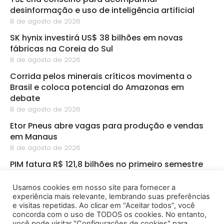
desinformação e uso de inteligência artificial
8 de agosto de 2026
SK hynix investirá US$ 38 bilhões em novas
fábricas na Coreia do Sul
8 de agosto de 2026
Corrida pelos minerais críticos movimenta o
Brasil e coloca potencial do Amazonas em
debate
8 de agosto de 2026
Etor Pneus abre vagas para produção e vendas
em Manaus
8 de agosto de 2026
PIM fatura R$ 121,8 bilhões no primeiro semestre
8 de agosto de 2026
Usamos cookies em nosso site para fornecer a
CBA abre inscrições para startups de
experiência mais relevante, lembrando suas preferências
bioeconomia na Amazônia
e visitas repetidas. Ao clicar em “Aceitar todos”, você
8 de agosto de 2026
concorda com o uso de TODOS os cookies. No entanto,
você pode visitar "Configurações de cookies" para