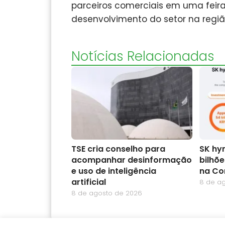
parceiros comerciais em uma feira
desenvolvimento do setor na regiã
Notícias Relacionadas
TSE cria conselho para
SK hyn
acompanhar desinformação
bilhõ
e uso de inteligência
na Co
artificial
8 de a
8 de agosto de 2026