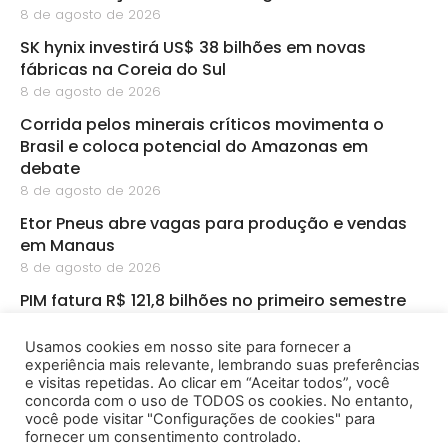
8 de agosto de 2026
SK hynix investirá US$ 38 bilhões em novas
fábricas na Coreia do Sul
8 de agosto de 2026
Corrida pelos minerais críticos movimenta o
Brasil e coloca potencial do Amazonas em
debate
8 de agosto de 2026
Etor Pneus abre vagas para produção e vendas
em Manaus
8 de agosto de 2026
PIM fatura R$ 121,8 bilhões no primeiro semestre
8 de agosto de 2026
Usamos cookies em nosso site para fornecer a
CBA abre inscrições para startups de
experiência mais relevante, lembrando suas preferências
bioeconomia na Amazônia
e visitas repetidas. Ao clicar em “Aceitar todos”, você
8 de agosto de 2026
concorda com o uso de TODOS os cookies. No entanto,
você pode visitar "Configurações de cookies" para
fornecer um consentimento controlado.