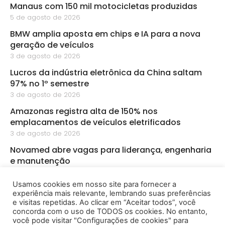
Manaus com 150 mil motocicletas produzidas
5 de agosto de 2026
BMW amplia aposta em chips e IA para a nova
geração de veículos
3 de agosto de 2026
Lucros da indústria eletrônica da China saltam
97% no 1º semestre
3 de agosto de 2026
Amazonas registra alta de 150% nos
emplacamentos de veículos eletrificados
3 de agosto de 2026
Novamed abre vagas para liderança, engenharia
e manutenção
3 de agosto de 2026
Usamos cookies em nosso site para fornecer a
PMZ abre sete vagas de emprego para diferentes
experiência mais relevante, lembrando suas preferências
áreas em Manaus
e visitas repetidas. Ao clicar em “Aceitar todos”, você
3 de agosto de 2026
concorda com o uso de TODOS os cookies. No entanto,
você pode visitar "Configurações de cookies" para