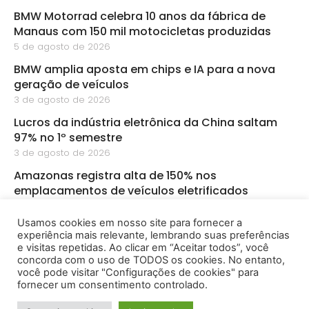
BMW Motorrad celebra 10 anos da fábrica de
Manaus com 150 mil motocicletas produzidas
5 de agosto de 2026
BMW amplia aposta em chips e IA para a nova
geração de veículos
3 de agosto de 2026
Lucros da indústria eletrônica da China saltam
97% no 1º semestre
3 de agosto de 2026
Amazonas registra alta de 150% nos
emplacamentos de veículos eletrificados
3 de agosto de 2026
Usamos cookies em nosso site para fornecer a
Novamed abre vagas para liderança, engenharia
experiência mais relevante, lembrando suas preferências
e manutenção
e visitas repetidas. Ao clicar em “Aceitar todos”, você
3 de agosto de 2026
concorda com o uso de TODOS os cookies. No entanto,
você pode visitar "Configurações de cookies" para
fornecer um consentimento controlado.
2026 - Amazônia Empreendedora - Todos os Direitos