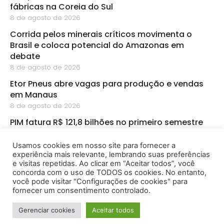
fábricas na Coreia do Sul
8 de agosto de 2026
Corrida pelos minerais críticos movimenta o
Brasil e coloca potencial do Amazonas em
debate
8 de agosto de 2026
Etor Pneus abre vagas para produção e vendas
em Manaus
8 de agosto de 2026
PIM fatura R$ 121,8 bilhões no primeiro semestre
8 de agosto de 2026
Usamos cookies em nosso site para fornecer a
CBA abre inscrições para startups de
experiência mais relevante, lembrando suas preferências
bioeconomia na Amazônia
e visitas repetidas. Ao clicar em “Aceitar todos”, você
8 de agosto de 2026
concorda com o uso de TODOS os cookies. No entanto,
você pode visitar "Configurações de cookies" para
fornecer um consentimento controlado.
2026 - Amazônia Empreendedora - Todos os Direitos
Gerenciar cookies
Aceitar todos
Reservados