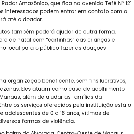
 Radar Amazônico, que fica na avenida Tefé Nº 121
u os interessados podem entrar em contato com o
rá até o doador.
utos também poderá ajudar de outra forma.
re de natal com “cartinhas” das crianças e
no local para o público fazer as doações
ma organização beneficente, sem fins lucrativos,
mazonas. Eles atuam como casa de acolhimento
Manaus, além de ajudar as famílias da
tre os serviços oferecidos pela instituição está o
s e adolescentes de 0 a 18 anos, vítimas de
iversas formas de violência.
 no bairro do Alvorada, Centro-Oeste de Manaus