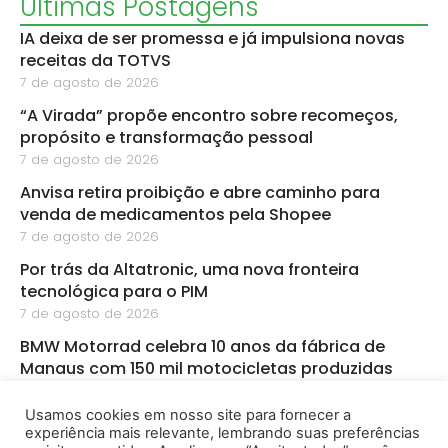
Últimas Postagens
IA deixa de ser promessa e já impulsiona novas
receitas da TOTVS
7 de agosto de 2026
“A Virada” propõe encontro sobre recomeços,
propósito e transformação pessoal
7 de agosto de 2026
Anvisa retira proibição e abre caminho para
venda de medicamentos pela Shopee
7 de agosto de 2026
Por trás da Altatronic, uma nova fronteira
tecnológica para o PIM
7 de agosto de 2026
BMW Motorrad celebra 10 anos da fábrica de
Manaus com 150 mil motocicletas produzidas
5 de agosto de 2026
Usamos cookies em nosso site para fornecer a
BMW amplia aposta em chips e IA para a nova
experiência mais relevante, lembrando suas preferências
geração de veículos