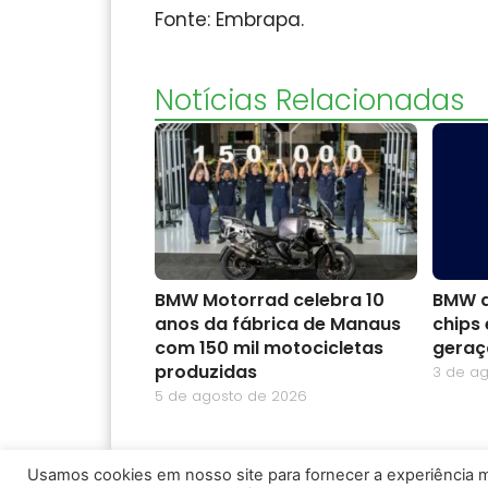
Fonte: Embrapa.
Notícias Relacionadas
BMW Motorrad celebra 10
BMW a
anos da fábrica de Manaus
chips 
com 150 mil motocicletas
geraç
produzidas
3 de a
5 de agosto de 2026
Usamos cookies em nosso site para fornecer a experiência ma