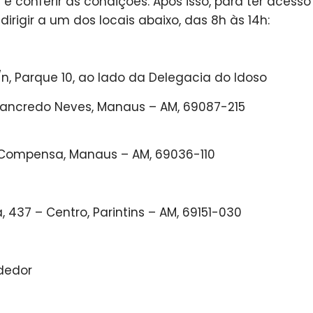
) e conferir as condições. Após isso, para ter acesso
irigir a um dos locais abaixo, das 8h às 14h:
n, Parque 10, ao lado da Delegacia do Idoso
 Tancredo Neves, Manaus – AM, 69087-215
– Compensa, Manaus – AM, 69036-110
, 437 – Centro, Parintins – AM, 69151-030
dedor