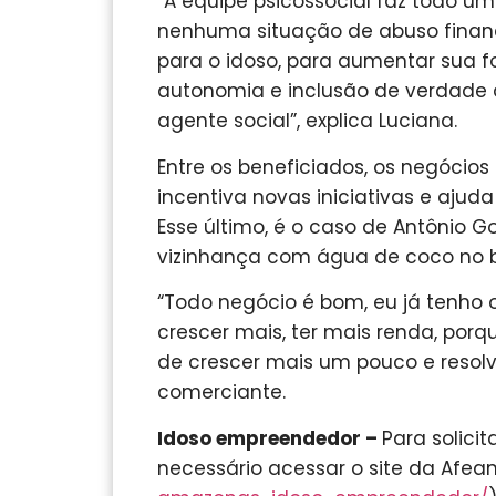
“A equipe psicossocial faz todo um
nenhuma situação de abuso finance
para o idoso, para aumentar sua 
autonomia e inclusão de verdade 
agente social”, explica Luciana.
Entre os beneficiados, os negócio
incentiva novas iniciativas e ajud
Esse último, é o caso de Antônio 
vizinhança com água de coco no ba
“Todo negócio é bom, eu já tenho 
crescer mais, ter mais renda, por
de crescer mais um pouco e resolv
comerciante.
Idoso empreendedor –
Para solici
necessário acessar o site da Afea