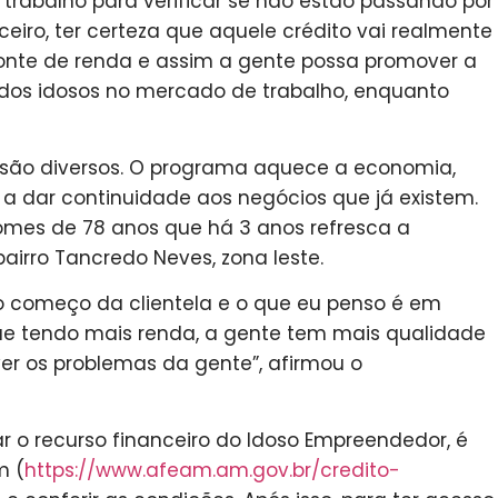
 trabalho para verificar se não estão passando por
iro, ter certeza que aquele crédito vai realmente
fonte de renda e assim a gente possa promover a
dos idosos no mercado de trabalho, enquanto
s são diversos. O programa aquece a economia,
a a dar continuidade aos negócios que já existem.
Gomes de 78 anos que há 3 anos refresca a
irro Tancredo Neves, zona leste.
o começo da clientela e o que eu penso é em
que tendo mais renda, a gente tem mais qualidade
er os problemas da gente”, afirmou o
tar o recurso financeiro do Idoso Empreendedor, é
m (
https://www.afeam.am.gov.br/credito-