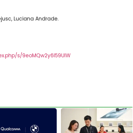
jusc, Luciana Andrade.
dex.php/s/9eoMQw2y6I59UIW