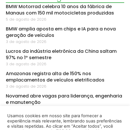
BMW Motorrad celebra 10 anos da fábrica de
Manaus com 150 mil motocicletas produzidas
5 de agosto de 2026
BMW amplia aposta em chips e IA para a nova
geração de veículos
3 de agosto de 2026
Lucros da indústria eletrônica da China saltam
97% no 1º semestre
3 de agosto de 2026
Amazonas registra alta de 150% nos
emplacamentos de veículos eletrificados
3 de agosto de 2026
Novamed abre vagas para liderança, engenharia
e manutenção
3 de agosto de 2026
Usamos cookies em nosso site para fornecer a
PMZ abre sete vagas de emprego para diferentes
experiência mais relevante, lembrando suas preferências
áreas em Manaus
e visitas repetidas. Ao clicar em “Aceitar todos”, você