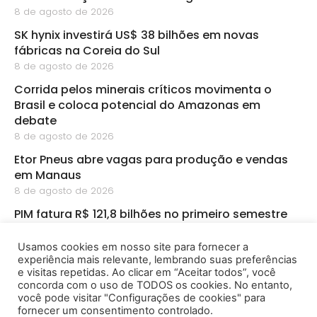
8 de agosto de 2026
SK hynix investirá US$ 38 bilhões em novas
fábricas na Coreia do Sul
8 de agosto de 2026
Corrida pelos minerais críticos movimenta o
Brasil e coloca potencial do Amazonas em
debate
8 de agosto de 2026
Etor Pneus abre vagas para produção e vendas
em Manaus
8 de agosto de 2026
PIM fatura R$ 121,8 bilhões no primeiro semestre
8 de agosto de 2026
Usamos cookies em nosso site para fornecer a
CBA abre inscrições para startups de
experiência mais relevante, lembrando suas preferências
bioeconomia na Amazônia
e visitas repetidas. Ao clicar em “Aceitar todos”, você
8 de agosto de 2026
concorda com o uso de TODOS os cookies. No entanto,
você pode visitar "Configurações de cookies" para
fornecer um consentimento controlado.