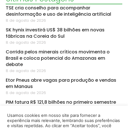
TSE cria conselho para acompanhar
desinformação e uso de inteligência artificial
8 de agosto de 2026
SK hynix investirá US$ 38 bilhões em novas
fábricas na Coreia do Sul
8 de agosto de 2026
Corrida pelos minerais críticos movimenta o
Brasil e coloca potencial do Amazonas em
debate
8 de agosto de 2026
Etor Pneus abre vagas para produção e vendas
em Manaus
8 de agosto de 2026
PIM fatura R$ 121,8 bilhões no primeiro semestre
8 de agosto de 2026
Usamos cookies em nosso site para fornecer a
CBA abre inscrições para startups de
experiência mais relevante, lembrando suas preferências
bioeconomia na Amazônia
e visitas repetidas. Ao clicar em “Aceitar todos”, você