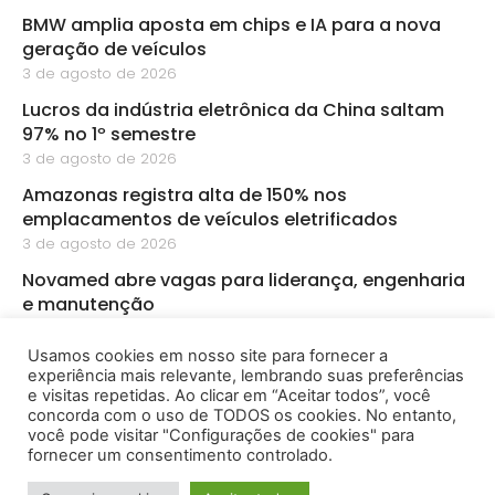
BMW amplia aposta em chips e IA para a nova
geração de veículos
3 de agosto de 2026
Lucros da indústria eletrônica da China saltam
97% no 1º semestre
3 de agosto de 2026
Amazonas registra alta de 150% nos
emplacamentos de veículos eletrificados
3 de agosto de 2026
Novamed abre vagas para liderança, engenharia
e manutenção
3 de agosto de 2026
Usamos cookies em nosso site para fornecer a
PMZ abre sete vagas de emprego para diferentes
experiência mais relevante, lembrando suas preferências
áreas em Manaus
e visitas repetidas. Ao clicar em “Aceitar todos”, você
3 de agosto de 2026
concorda com o uso de TODOS os cookies. No entanto,
você pode visitar "Configurações de cookies" para
fornecer um consentimento controlado.
2026 - Amazônia Empreendedora - Todos os Direitos