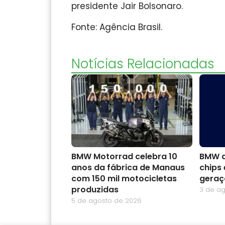
presidente Jair Bolsonaro.
Fonte: Agência Brasil.
Notícias Relacionadas
BMW Motorrad celebra 10
BMW a
anos da fábrica de Manaus
chips 
com 150 mil motocicletas
geraç
produzidas
3 de a
5 de agosto de 2026