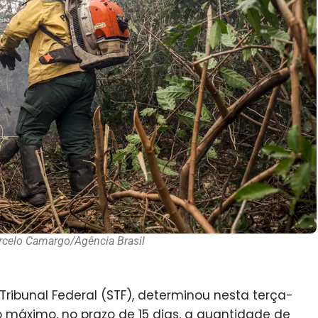
rcelo Camargo/Agência Brasil
 Tribunal Federal (STF), determinou nesta terça-
o máximo, no prazo de 15 dias, a quantidade de