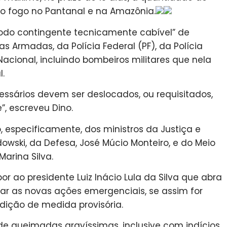
 fogo no Pantanal e na Amazônia.
todo contingente tecnicamente cabível” de
as Armadas, da Polícia Federal (PF), da Polícia
Nacional, incluindo bombeiros militares que nela
.
ssários devem ser deslocados, ou requisitados,
, escreveu Dino.
 especificamente, dos ministros da Justiça e
owski, da Defesa, José Múcio Monteiro, e do Meio
arina Silva.
or ao presidente Luiz Inácio Lula da Silva que abra
ear as novas ações emergenciais, se assim for
edição de medida provisória.
o de queimadas gravíssimas, inclusive com indícios