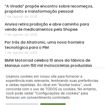
“A Virada” propõe encontro sobre recomeços,
propósito e transformação pessoal
7 de agosto de 2026
Anvisa retira proibição e abre caminho para
venda de medicamentos pela Shopee
7 de agosto de 2026
Por trás da Altatronic, uma nova fronteira
tecnológica para o PIM
7 de agosto de 2026
BMW Motorrad celebra 10 anos da fábrica de
Manaus com 150 mil motocicletas produzidas
5 de agosto de 2026
Usamos cookies em nosso site para fornecer a
BMW amplia aposta em chips e IA para a nova
experiência mais relevante, lembrando suas preferências
geração de veículos
e visitas repetidas. Ao clicar em “Aceitar todos”, você
3 de agosto de 2026
concorda com o uso de TODOS os cookies. No entanto,
você pode visitar "Configurações de cookies" para
fornecer um consentimento controlado.