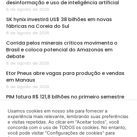
desinformação e uso de inteligência artificial
8 de agosto de 2026
SK hynix investirá US$ 38 bilhões em novas
fábricas na Coreia do Sul
8 de agosto de 2026
Corrida pelos minerais críticos movimenta o
Brasil e coloca potencial do Amazonas em
debate
8 de agosto de 2026
Etor Pneus abre vagas para produção e vendas
em Manaus
8 de agosto de 2026
PIM fatura R$ 121,8 bilhões no primeiro semestre
8 de agosto de 2026
Usamos cookies em nosso site para fornecer a
CBA abre inscrições para startups de
experiência mais relevante, lembrando suas preferências
bioeconomia na Amazônia
e visitas repetidas. Ao clicar em “Aceitar todos”, você
8 de agosto de 2026
concorda com o uso de TODOS os cookies. No entanto,
você pode visitar "Configurações de cookies" para