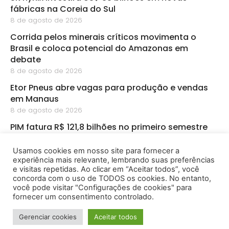
fábricas na Coreia do Sul
8 de agosto de 2026
Corrida pelos minerais críticos movimenta o
Brasil e coloca potencial do Amazonas em
debate
8 de agosto de 2026
Etor Pneus abre vagas para produção e vendas
em Manaus
8 de agosto de 2026
PIM fatura R$ 121,8 bilhões no primeiro semestre
8 de agosto de 2026
Usamos cookies em nosso site para fornecer a
CBA abre inscrições para startups de
experiência mais relevante, lembrando suas preferências
bioeconomia na Amazônia
e visitas repetidas. Ao clicar em “Aceitar todos”, você
8 de agosto de 2026
concorda com o uso de TODOS os cookies. No entanto,
você pode visitar "Configurações de cookies" para
fornecer um consentimento controlado.
2026 - Amazônia Empreendedora - Todos os Direitos
Gerenciar cookies
Aceitar todos
Reservados